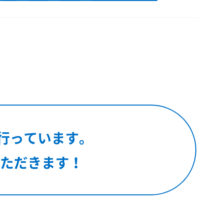
ルドって？
GE
を行っています。
IEW
ただきます！
てどんな人？