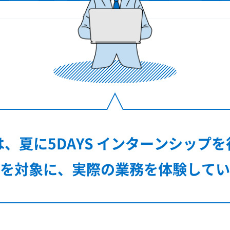
HOME
ポンド
DATA
MESSA
、夏に5DAYS インターンシップ
INTERV
を対象に、実際の業務を体験してい
社長っ
COMIC