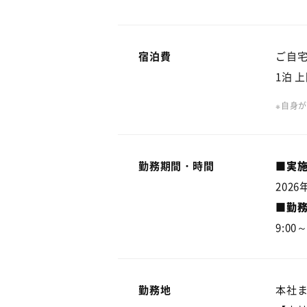
宿泊費
ご自
1泊 上
※自身
勤務期間・時間
■実
202
■勤
9:00
勤務地
本社