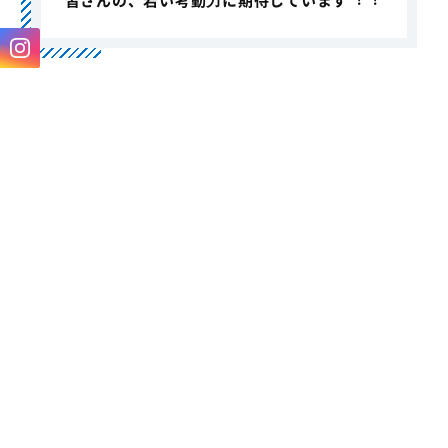
皆さんの、若い考動⼒に期待しています︕︕
INFORMATION
採用情報
INTERNSHIP
インターンシップ情報
CONTACT
お問い合わせ