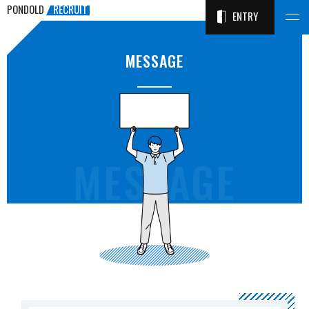
PONDOLD
RECRUIT
ENTRY
PONDOLD
RECRUIT
MESSAGE
HOME
ポンドルドって？
DATA
MESSAGE
MESSAGE
INTERVIEW
社長ってどんな人？
COMIC